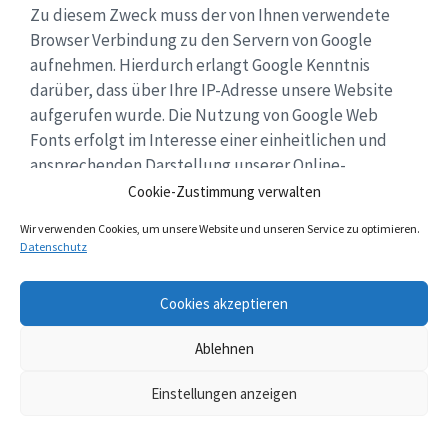
Zu diesem Zweck muss der von Ihnen verwendete
Browser Verbindung zu den Servern von Google
aufnehmen. Hierdurch erlangt Google Kenntnis
darüber, dass über Ihre IP-Adresse unsere Website
aufgerufen wurde. Die Nutzung von Google Web
Fonts erfolgt im Interesse einer einheitlichen und
ansprechenden Darstellung unserer Online-
Angebote. Dies stellt ein berechtigtes Interesse im
Cookie-Zustimmung verwalten
Sinne von Art. 6 Abs. 1 lit. f DSGVO dar.
Wir verwenden Cookies, um unsere Website und unseren Service zu optimieren.
Datenschutz
Wenn Ihr Browser Web Fonts nicht unterstützt, wird
eine Standardschrift von Ihrem Computer genutzt.
Cookies akzeptieren
Ablehnen
Weitere Informationen zu Google Web Fonts finden
Sie unter
https://developers.google.com/fonts/faq
Einstellungen anzeigen
und in der Datenschutzerklärung von Google:
https://policies.google.com/privacy?hl=de
.