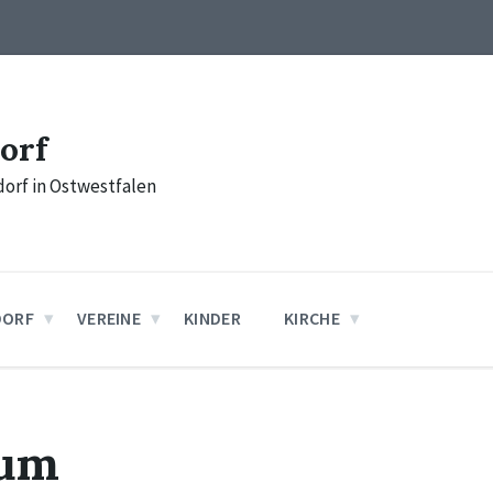
orf
orf in Ostwestfalen
DORF
VEREINE
KINDER
KIRCHE
sum