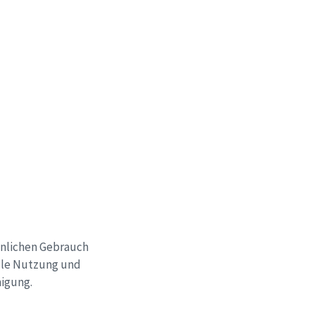
.
önlichen Gebrauch
lle Nutzung und
migung.