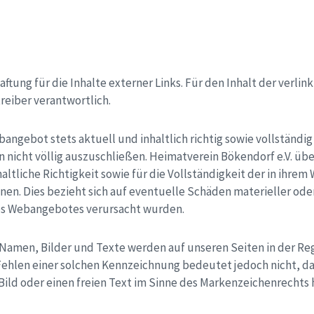
tung für die Inhalte externer Links. Für den Inhalt der verlin
reiber verantwortlich.
angebot stets aktuell und inhaltlich richtig sowie vollständi
rn nicht völlig auszuschließen. Heimatverein Bökendorf e.V. ü
nhaltliche Richtigkeit sowie für die Vollständigkeit der in ihr
nen. Dies bezieht sich auf eventuelle Schäden materieller oder 
es Webangebotes verursacht wurden.
amen, Bilder und Texte werden auf unseren Seiten in der Rege
Fehlen einer solchen Kennzeichnung bedeutet jedoch nicht, da
 Bild oder einen freien Text im Sinne des Markenzeichenrechts 