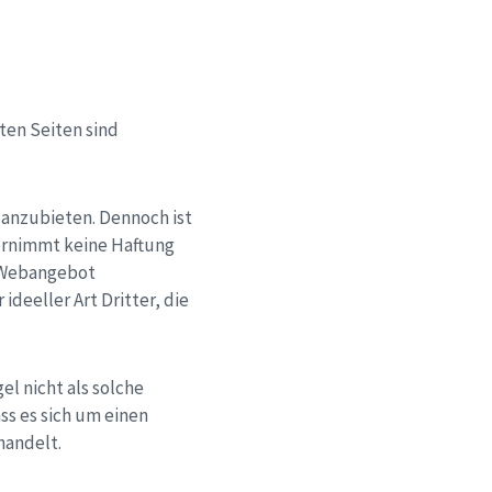
kten Seiten sind
g anzubieten. Dennoch ist
bernimmt keine Haftung
em Webangebot
ideeller Art Dritter, die
l nicht als solche
ss es sich um einen
handelt.