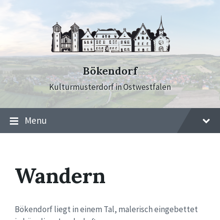
Skip
Skip
Skip
to
to
to
content
main
footer
navigation
Bökendorf
Kulturmusterdorf in Ostwestfalen
Menu
Wandern
Bökendorf liegt in einem Tal, malerisch eingebettet