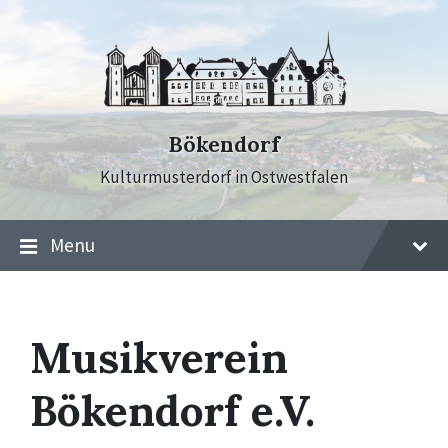
Skip
Skip
Skip
to
to
to
content
main
footer
navigation
Bökendorf
Kulturmusterdorf in Ostwestfalen
Menu
Musikverein
Bökendorf e.V.