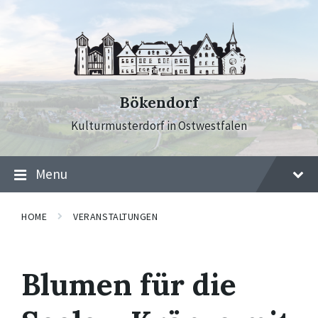
Skip
Skip
Skip
to
to
to
content
main
footer
navigation
Bökendorf
Kulturmusterdorf in Ostwestfalen
Menu
HOME
VERANSTALTUNGEN
Blumen für die