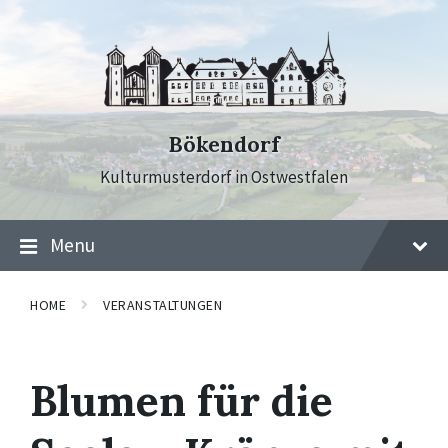
Skip
Skip
Skip
to
to
to
content
main
footer
navigation
Bökendorf
Kulturmusterdorf in Ostwestfalen
Menu
HOME
VERANSTALTUNGEN
Blumen für die