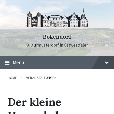
Skip
Skip
Skip
to
to
to
content
main
footer
navigation
Bökendorf
Kulturmusterdorf in Ostwestfalen
Menu
HOME
VERANSTALTUNGEN
Der kleine