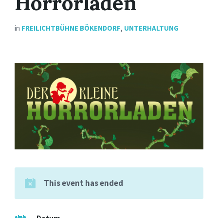
Horrorladen
in
FREILICHTBÜHNE BÖKENDORF
,
UNTERHALTUNG
This event has ended