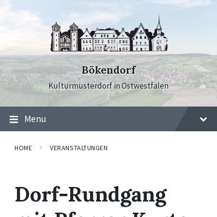
Skip
Skip
Skip
to
to
to
content
main
footer
navigation
Bökendorf
Kulturmusterdorf in Ostwestfalen
Menu
HOME
VERANSTALTUNGEN
Dorf-Rundgang