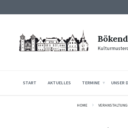
Skip
Skip
Skip
to
to
to
content
main
footer
navigation
Bökend
Kulturmusterd
START
AKTUELLES
TERMINE
UNSER 
HOME
VERANSTALTUNG