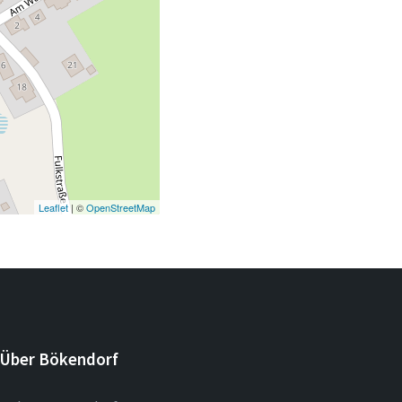
Leaflet
| ©
OpenStreetMap
Über Bökendorf