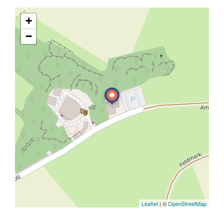
+
−
Leaflet
| ©
OpenStreetMap