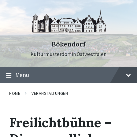
Skip
Skip
Skip
to
to
to
content
main
footer
navigation
Bökendorf
Kulturmusterdorf in Ostwestfalen
Menu
HOME
VERANSTALTUNGEN
Freilichtbühne –