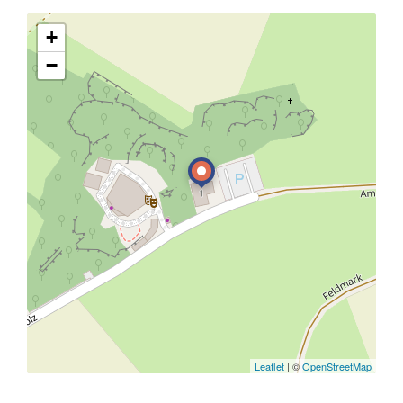
+
−
Leaflet
| ©
OpenStreetMap