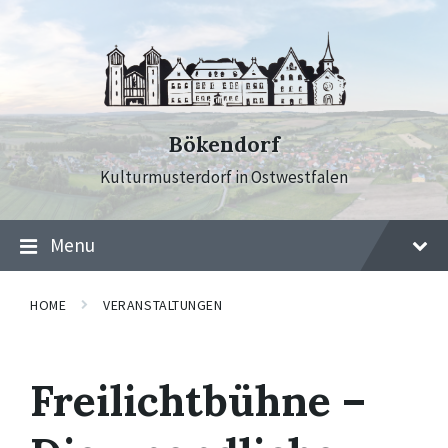
Skip
Skip
Skip
to
to
to
content
main
footer
navigation
Bökendorf
Kulturmusterdorf in Ostwestfalen
Menu
HOME
VERANSTALTUNGEN
Freilichtbühne –