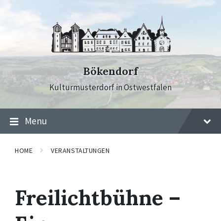
Skip
Skip
Skip
to
to
to
content
main
footer
navigation
Bökendorf
Kulturmusterdorf in Ostwestfalen
Menu
HOME
VERANSTALTUNGEN
Freilichtbühne –