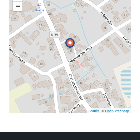
−
Leaflet
| ©
OpenStreetMap