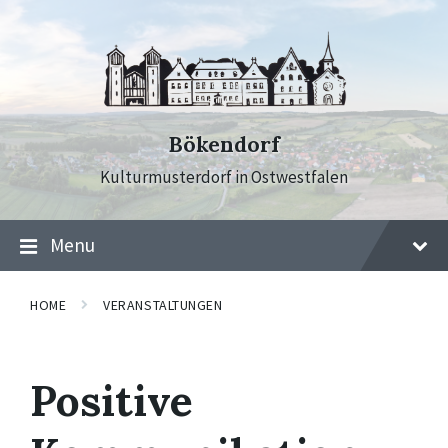
Skip
Skip
Skip
to
to
to
content
main
footer
navigation
Bökendorf
Kulturmusterdorf in Ostwestfalen
Menu
HOME
VERANSTALTUNGEN
Positive