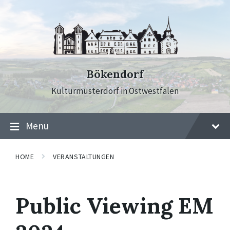
Skip
Skip
Skip
to
to
to
content
main
footer
navigation
Bökendorf
Kulturmusterdorf in Ostwestfalen
Menu
HOME
VERANSTALTUNGEN
Public Viewing EM