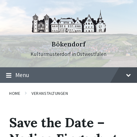
Skip
Skip
Skip
to
to
to
content
main
footer
navigation
Bökendorf
Kulturmusterdorf in Ostwestfalen
Menu
HOME
VERANSTALTUNGEN
Save the Date –