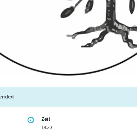
 ended
Zeit
19:30