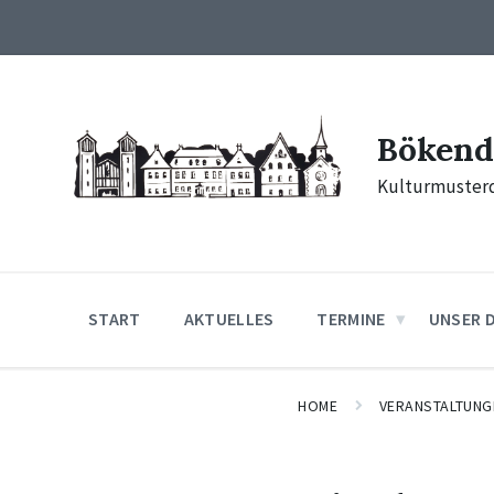
Skip
Skip
Skip
to
to
to
content
main
footer
navigation
Bökend
Kulturmusterd
START
AKTUELLES
TERMINE
UNSER 
HOME
VERANSTALTUNG