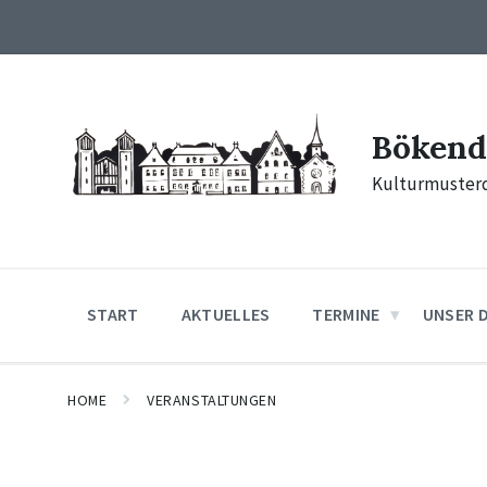
Skip
Skip
Skip
to
to
to
content
main
footer
navigation
Bökend
Kulturmusterd
START
AKTUELLES
TERMINE
UNSER 
HOME
VERANSTALTUNGEN