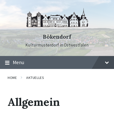
Skip
Skip
Skip
to
to
to
content
main
footer
navigation
Bökendorf
Kulturmusterdorf in Ostwestfalen
Menu
HOME
AKTUELLES
Allgemein