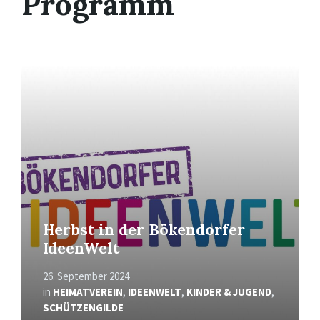
Programm
Mehr
erfahren
Herbst in der Bökendorfer
IdeenWelt
26. September 2024
in
HEIMATVEREIN
,
IDEENWELT
,
KINDER & JUGEND
,
SCHÜTZENGILDE