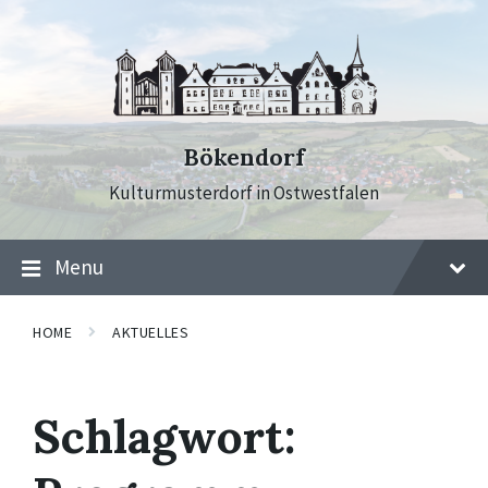
Skip
Skip
Skip
to
to
to
content
main
footer
navigation
Bökendorf
Kulturmusterdorf in Ostwestfalen
Menu
HOME
AKTUELLES
Schlagwort: