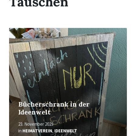
Tauschen
Mehr
erfahren
Bücherschrank in der
Ideenwelt
23. November 2023
in
HEIMATVEREIN
,
IDEENWELT