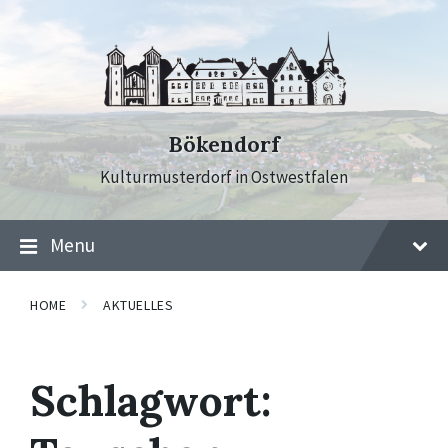
Skip
Skip
Skip
to
to
to
content
main
footer
navigation
Bökendorf
Kulturmusterdorf in Ostwestfalen
Menu
HOME
AKTUELLES
Schlagwort: