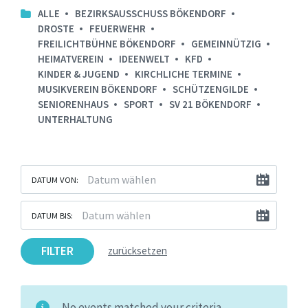
ALLE
BEZIRKSAUSSCHUSS BÖKENDORF
DROSTE
FEUERWEHR
FREILICHTBÜHNE BÖKENDORF
GEMEINNÜTZIG
HEIMATVEREIN
IDEENWELT
KFD
KINDER & JUGEND
KIRCHLICHE TERMINE
MUSIKVEREIN BÖKENDORF
SCHÜTZENGILDE
SENIORENHAUS
SPORT
SV 21 BÖKENDORF
UNTERHALTUNG
DATUM VON:
DATUM BIS:
FILTER
zurücksetzen
No events matched your criteria