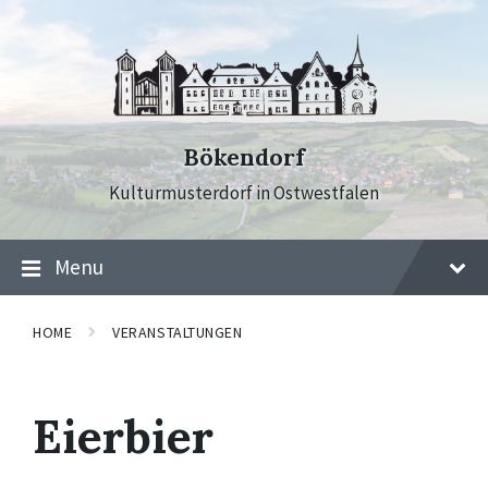
Skip
Skip
Skip
to
to
to
content
main
footer
navigation
Bökendorf
Kulturmusterdorf in Ostwestfalen
Menu
HOME
VERANSTALTUNGEN
Eierbier