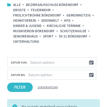
ALLE
BEZIRKSAUSSCHUSS BÖKENDORF
DROSTE
FEUERWEHR
FREILICHTBÜHNE BÖKENDORF
GEMEINNÜTZIG
HEIMATVEREIN
IDEENWELT
KFD
KINDER & JUGEND
KIRCHLICHE TERMINE
MUSIKVEREIN BÖKENDORF
SCHÜTZENGILDE
SENIORENHAUS
SPORT
SV 21 BÖKENDORF
UNTERHALTUNG
DATUM VON:
DATUM BIS:
FILTER
zurücksetzen
No events matched your criteria