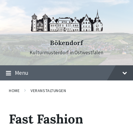
Skip
Skip
Skip
to
to
to
content
main
footer
navigation
Bökendorf
Kulturmusterdorf in Ostwestfalen
Menu
HOME
VERANSTALTUNGEN
Fast Fashion