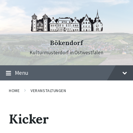
Skip
Skip
Skip
to
to
to
content
main
footer
navigation
Bökendorf
Kulturmusterdorf in Ostwestfalen
Menu
HOME
VERANSTALTUNGEN
Kicker